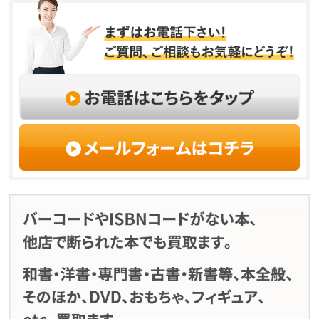
し
ク
い
し
ウ
て
ィ
く
ン
だ
ド
さ
ウ
い
で
(新
開
し
き
い
ま
ウ
す)
ィ
ン
ド
ウ
で
開
き
ま
す)