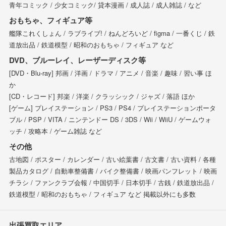
青年コミック / 少女コミック/ 貸本漫画 / 成人誌 / 成人雑誌 / など
おもちゃ、フィギュア等
艦隊これくしょん / ラブライブ! / ねんどろいど / figma / 一番くじ / 鉄
道放出品 / 鉄道模型 / 昭和のおもちゃ / フィギュア など
DVD、ブルーレイ、レーザーディスク等
[DVD・Blu-ray] 邦画 / 洋画 / ドラマ / アニメ / 音楽 / 趣味 / 習い事 ほ
か
[CD・レコード] 邦楽 / 洋楽 / クラッシック / ジャズ / 落語 ほか
[ゲーム] プレイステーション / PS3 / PS4 / プレイステーションポータ
ブル / PSP / VITA / ニンテンドー DS / 3DS / Wii / WiiU / ゲームウォ
ッチ / 攻略本 / ゲーム雑誌 など
その他
古地図 / ポスター / カレンダー / 古い絵葉書 / 古文書 / 古い資料 / 各種
製品カタログ / 自動車整備書 / バイク整備書 / 映画パンフレット / 映画
チラシ / ファンクラブ会報 / 中国切手 / 日本切手 / 古銭 / 鉄道放出品 /
鉄道模型 / 昭和のおもちゃ / フィギュア など 掲載以外にも多数
出張買取エリア