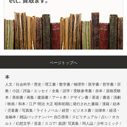
ページトップへ
本
人文 / 社会科学 / 歴史 / 理工書 / 数学書 / 物理学 / 医学書 / 哲学書 / 宗
教 / 小説 / 評論 / エッセイ / 全集 / 語学 / 受験参考書 / 赤本 / 資格受験
本 / 美術書 / 画集 / 建築書 / アート本 / デザイン書 / 茶道 / 書道 / 演劇
/ 映画 / 和本 / 江戸 明治 大正 昭和初期に発行された書籍 / 漢籍 / 絵本
/ 児童書 / 写真集 / ライトノベル / 経営・ビジネス書 / 法律本 / 経済・
金融本 / 雑誌バックナンバー 自己啓発 / スピリチュアル / 占い / オカ
ルト / 幻想文学 / 音楽 / スコア/ 楽譜/ 写真集 / 同人誌 / 少年コミック /