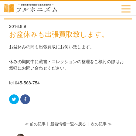
toggl
navig
2016.8.9
お盆休みも出張買取致します。
お盆休みの間も出張買取にお伺い致します。
休みの期間中に蔵書・コレクションの整理をご検討の際はお
気軽にお問い合わせください。
tel 045-568-7541
ク
Facebook
リ
で
ッ
共
ク
有
し
す
て
る
Twitter
に
|
|
≪ 前の記事
新着情報一覧へ戻る
次の記事 ≫
で
は
共
ク
有
リ
(新
ッ