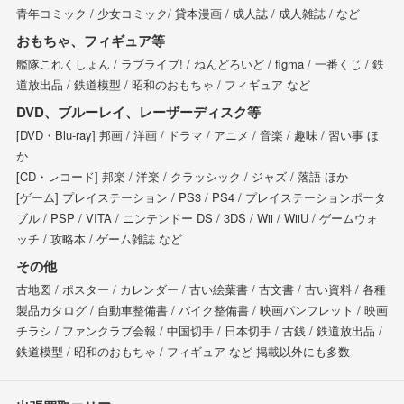
青年コミック / 少女コミック/ 貸本漫画 / 成人誌 / 成人雑誌 / など
おもちゃ、フィギュア等
艦隊これくしょん / ラブライブ! / ねんどろいど / figma / 一番くじ / 鉄
道放出品 / 鉄道模型 / 昭和のおもちゃ / フィギュア など
DVD、ブルーレイ、レーザーディスク等
[DVD・Blu-ray] 邦画 / 洋画 / ドラマ / アニメ / 音楽 / 趣味 / 習い事 ほ
か
[CD・レコード] 邦楽 / 洋楽 / クラッシック / ジャズ / 落語 ほか
[ゲーム] プレイステーション / PS3 / PS4 / プレイステーションポータ
ブル / PSP / VITA / ニンテンドー DS / 3DS / Wii / WiiU / ゲームウォ
ッチ / 攻略本 / ゲーム雑誌 など
その他
古地図 / ポスター / カレンダー / 古い絵葉書 / 古文書 / 古い資料 / 各種
製品カタログ / 自動車整備書 / バイク整備書 / 映画パンフレット / 映画
チラシ / ファンクラブ会報 / 中国切手 / 日本切手 / 古銭 / 鉄道放出品 /
鉄道模型 / 昭和のおもちゃ / フィギュア など 掲載以外にも多数