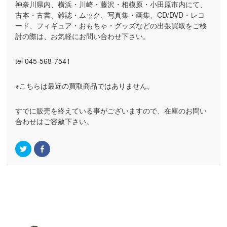
神奈川県内、横浜・川崎・藤沢・相模原・小田原市内にて、
古本・古書、雑誌・ムック、写真集・画集、CD/DVD・レコ
ード、フィギュア・おもちゃ・グッズなどの出張買取をご検
討の際は、お気軽にお問い合わせ下さい。
tel 045-568-7541
※こちらは最近の買取商品ではありません。
すでに販売を終えている事がございますので、在庫のお問い
合わせはご容赦下さい。
ク
Facebook
リ
で
ッ
共
ク
有
し
す
て
る
買取実績一覧へ戻る
Twitter
に
で
は
共
ク
有
リ
(新
ッ
し
ク
い
し
ウ
て