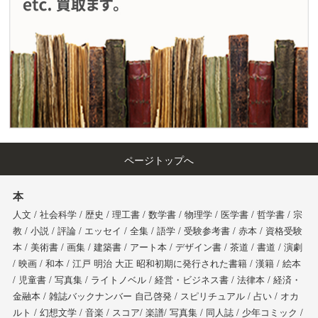
ページトップへ
本
人文 / 社会科学 / 歴史 / 理工書 / 数学書 / 物理学 / 医学書 / 哲学書 / 宗
教 / 小説 / 評論 / エッセイ / 全集 / 語学 / 受験参考書 / 赤本 / 資格受験
本 / 美術書 / 画集 / 建築書 / アート本 / デザイン書 / 茶道 / 書道 / 演劇
/ 映画 / 和本 / 江戸 明治 大正 昭和初期に発行された書籍 / 漢籍 / 絵本
/ 児童書 / 写真集 / ライトノベル / 経営・ビジネス書 / 法律本 / 経済・
金融本 / 雑誌バックナンバー 自己啓発 / スピリチュアル / 占い / オカ
ルト / 幻想文学 / 音楽 / スコア/ 楽譜/ 写真集 / 同人誌 / 少年コミック /