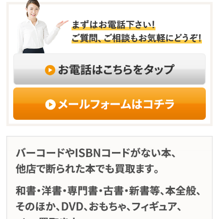
ィ
く
ン
だ
ド
さ
ウ
い
で
(新
開
し
き
い
ま
ウ
す)
ィ
ン
ド
ウ
で
開
き
ま
す)